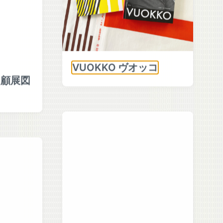
VUOKKO ヴオッコ
回顧展図