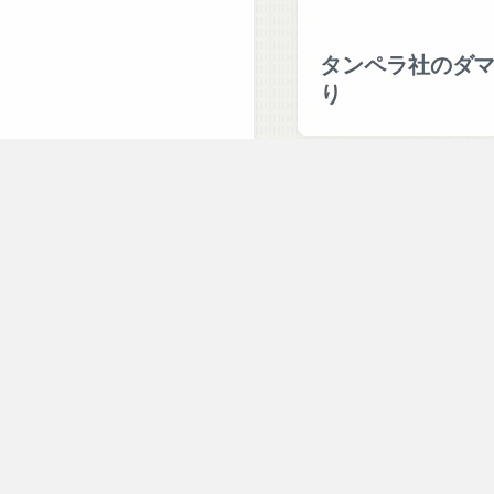
タンペラ社のダ
り
ティモ・サルパネヴァ作
品集