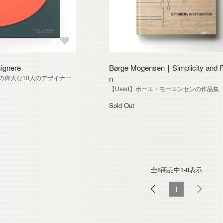
ignere
Børge Mogensen｜Simplicity and F
クの偉大な10人のデザイナー
n
【Used】ボーエ・モーエンセンの作品集
Sold Out
全8
商品中
1-8
表示
1