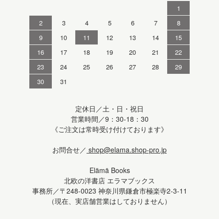
1
2
3
4
5
6
7
8
9
10
11
12
13
14
15
16
17
18
19
20
21
22
23
24
25
26
27
28
29
30
31
定休日／土・日・祝日
営業時間／9：30-18：30
《ご注文は常時受け付けております》
お問合せ／
shop@elama.shop-pro.jp
Elämä Books
北欧の洋書店 エラマブックス
事務所／〒248-0023 神奈川県鎌倉市極楽寺2-3-11
（現在、実店舗営業はしておりません）