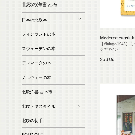
北欧の洋書と布
日本の北欧本
フィンランドの本
Moderne dansk k
【Vintage/194
スウェーデンの本
クデザイン
Sold Out
デンマークの本
ノルウェーの本
北欧洋書 古本市
北欧テキスタイル
北欧の切手
SOLD OUT