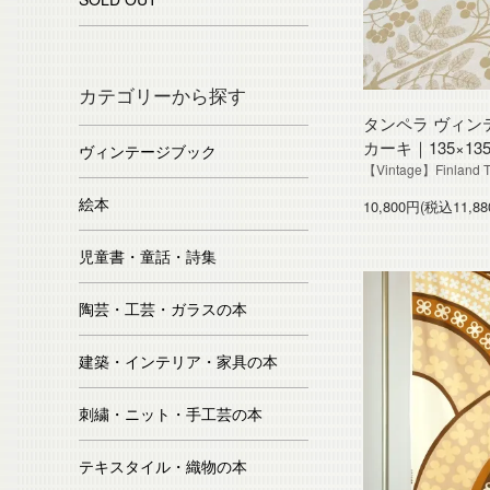
カテゴリーから探す
タンペラ ヴィンテージ 
カーキ｜135×13
ヴィンテージブック
【Vintage】Finland T
絵本
10,800円(税込11,88
児童書・童話・詩集
陶芸・工芸・ガラスの本
建築・インテリア・家具の本
刺繍・ニット・手工芸の本
テキスタイル・織物の本