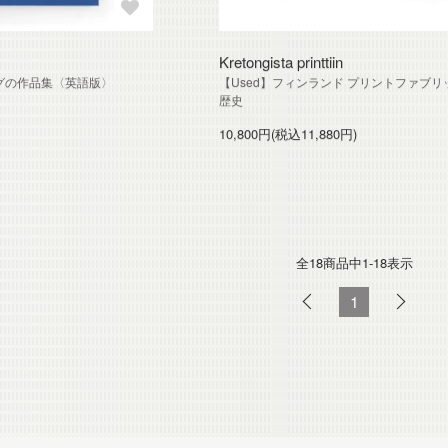
Kretongista printtiin
グの作品集〈英語版〉
【Used】フィンランド プリントファブリ
歴史
10,800円(税込11,880円)
全18
商品中
1-18
表示
1