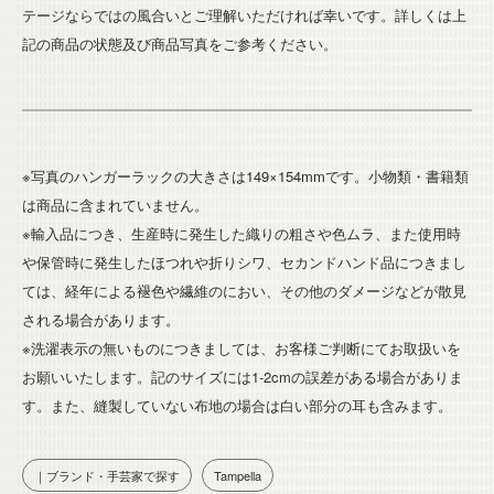
テージならではの風合いとご理解いただければ幸いです。詳しくは上
記の商品の状態及び商品写真をご参考ください。
※写真のハンガーラックの大きさは149×154mmです。小物類・書籍類
は商品に含まれていません。
※輸入品につき、生産時に発生した織りの粗さや色ムラ、また使用時
や保管時に発生したほつれや折りシワ、セカンドハンド品につきまし
ては、経年による褪色や繊維のにおい、その他のダメージなどが散見
される場合があります。
※洗濯表示の無いものにつきましては、お客様ご判断にてお取扱いを
お願いいたします。記のサイズには1-2cmの誤差がある場合がありま
す。また、縫製していない布地の場合は白い部分の耳も含みます。
｜ブランド・手芸家で探す
Tampella