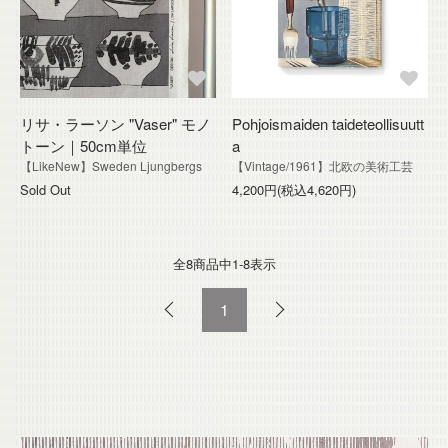
リサ・ラーソン "Vaser" モノ
Pohjoismaiden taideteollisuutt
トーン｜50cm単位
a
【LikeNew】Sweden Ljungbergs
【Vintage/1961】北欧の美術工芸
Sold Out
4,200円(税込4,620円)
全8
商品中
1-8
表示
1