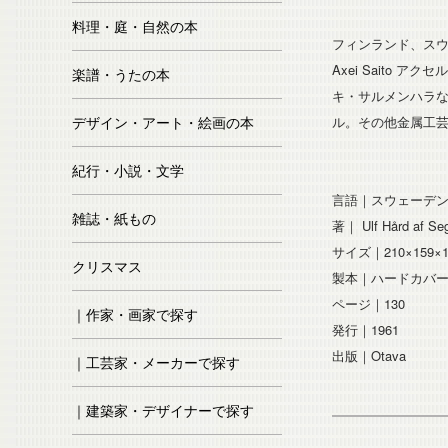
料理・庭・自然の本
フィンランド、ス
Axei Saito アク
楽譜・うたの本
キ・サルメンハラなどの
ル。その他金属工
デザイン・アート・絵画の本
紀行・小説・文学
言語｜スウェーデ
雑誌・紙もの
著｜ Ulf Hård af Se
サイズ｜210×159
クリスマス
製本｜ハードカバー
ページ｜130
｜作家・画家で探す
発行｜1961
出版｜Otava
｜工芸家・メーカーで探す
｜建築家・デザイナーで探す