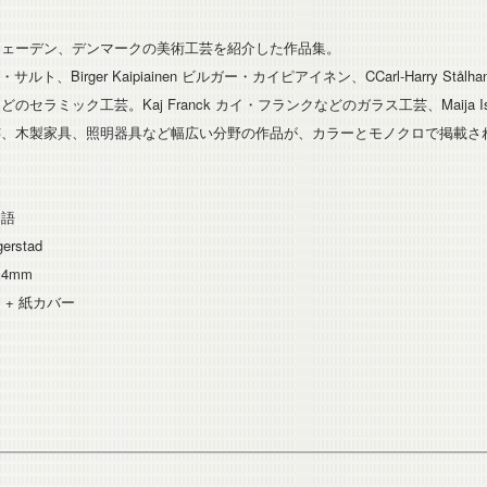
ウェーデン、デンマークの美術工芸を紹介した作品集。
セル・サルト、Birger Kaipiainen ビルガー・カイピアイネン、CCarl-Harry Stå
セラミック工芸。Kaj Franck カイ・フランクなどのガラス工芸、Maija Is
芸、木製家具、照明器具など幅広い分野の作品が、カラーとモノクロで掲載さ
ン語
gerstad
×14mm
 + 紙カバー