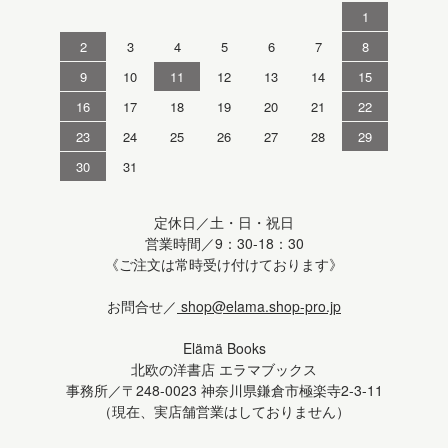
1
2
3
4
5
6
7
8
9
10
11
12
13
14
15
16
17
18
19
20
21
22
23
24
25
26
27
28
29
30
31
定休日／土・日・祝日
営業時間／9：30-18：30
《ご注文は常時受け付けております》
お問合せ／
shop@elama.shop-pro.jp
Elämä Books
北欧の洋書店 エラマブックス
事務所／〒248-0023 神奈川県鎌倉市極楽寺2-3-11
（現在、実店舗営業はしておりません）