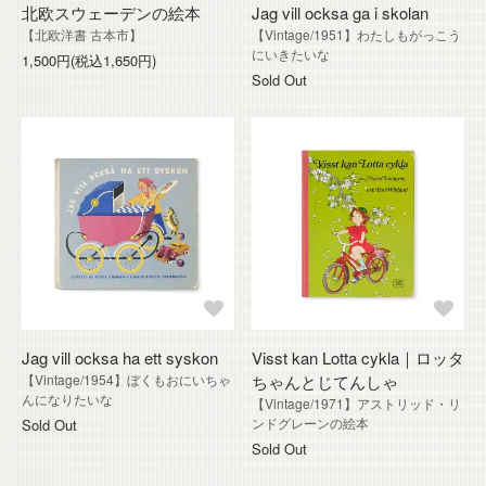
北欧スウェーデンの絵本
Jag vill ocksa ga i skolan
【北欧洋書 古本市】
【Vintage/1951】わたしもがっこう
にいきたいな
1,500円(税込1,650円)
Sold Out
Jag vill ocksa ha ett syskon
Visst kan Lotta cykla｜ロッタ
【Vintage/1954】ぼくもおにいちゃ
ちゃんとじてんしゃ
んになりたいな
【Vintage/1971】アストリッド・リ
ンドグレーンの絵本
Sold Out
Sold Out