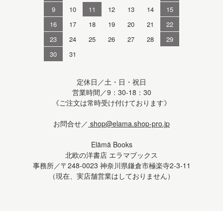
9
10
11
12
13
14
15
16
17
18
19
20
21
22
23
24
25
26
27
28
29
30
31
定休日／土・日・祝日
営業時間／9：30-18：30
《ご注文は常時受け付けております》
お問合せ／
shop@elama.shop-pro.jp
Elämä Books
北欧の洋書店 エラマブックス
事務所／〒248-0023 神奈川県鎌倉市極楽寺2-3-11
（現在、実店舗営業はしておりません）