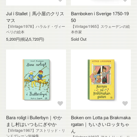
Jul i Stallet｜馬小屋のクリス
Barnboken i Sverige 1750-19
マス
50
【Vintage/1978】ハラルド・ヴィー
【Vintage/1965】スウェーデンの絵
ベリの絵本
本作家
5,200円(税込5,720円)
Sold Out
Bara roligt i Bullerbyn｜やか
Boken om Lotta pa Brakmaka
まし村はいつもにぎやか
rgatan｜ちいさいロッタちゃ
【Vintage/1967】アストリッド・リ
ん
ンドグレーン短編集
【Vintage/1962】アストリッド・リ