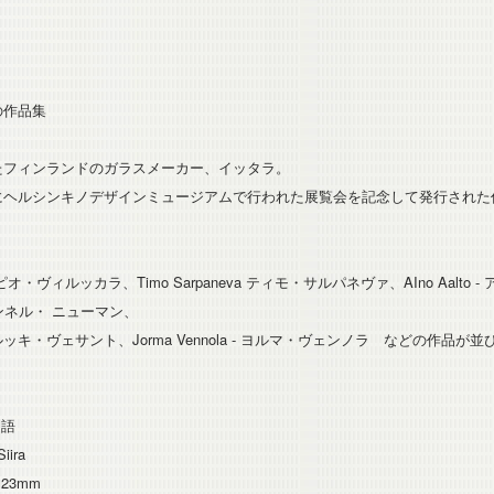
の作品集
れたフィンランドのガラスメーカー、イッタラ。
年にヘルシンキノデザインミュージアムで行われた展覧会を記念して発行され
。
a - タピオ・ヴィルッカラ、Timo Sarpaneva ティモ・サルパネヴァ、AIno Aalto
- グンネル・ ニューマン、
o - エルッキ・ヴェサント、Jorma Vennola - ヨルマ・ヴェンノラ などの作品が
ド語
iira
0×23mm