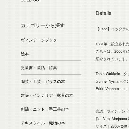
Details
カテゴリーから探す
【used】イッタラ
ヴィンテージブック
1881年に設立さ
こちらは、2006
絵本
紹介されています
児童書・童話・詩集
Tapio Wirkkal
陶芸・工芸・ガラスの本
Gunnel Nyman
Erkki Vesant
建築・インテリア・家具の本
刺繍・ニット・手工芸の本
言語｜フィンラン
作｜Virpi Marjaana S
テキスタイル・織物の本
サイズ｜2806×24