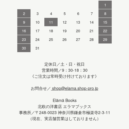
1
2
3
4
5
6
7
8
9
10
11
12
13
14
15
16
17
18
19
20
21
22
23
24
25
26
27
28
29
30
31
定休日／土・日・祝日
営業時間／9：30-18：30
《ご注文は常時受け付けております》
お問合せ／
shop@elama.shop-pro.jp
Elämä Books
北欧の洋書店 エラマブックス
事務所／〒248-0023 神奈川県鎌倉市極楽寺2-3-11
（現在、実店舗営業はしておりません）