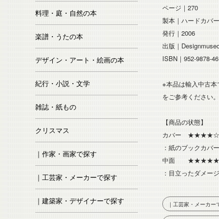
ページ｜270
料理・庭・自然の本
製本｜ハードカバー
発行｜2006
楽譜・うたの本
出版｜Designmus
ISBN｜952-9878-46
デザイン・アート・絵画の本
紀行・小説・文学
※本品は輸入中古
をご参考ください
雑誌・紙もの
【商品の状態】
クリスマス
カバー ★★★★
：紙のブックカバ
｜作家・画家で探す
中面 ★★★★★
：目立ったダメー
｜工芸家・メーカーで探す
｜建築家・デザイナーで探す
｜工芸家・メーカー