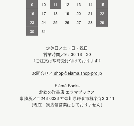
9
10
11
12
13
14
15
16
17
18
19
20
21
22
23
24
25
26
27
28
29
30
31
定休日／土・日・祝日
営業時間／9：30-18：30
《ご注文は常時受け付けております》
お問合せ／
shop@elama.shop-pro.jp
Elämä Books
北欧の洋書店 エラマブックス
事務所／〒248-0023 神奈川県鎌倉市極楽寺2-3-11
（現在、実店舗営業はしておりません）