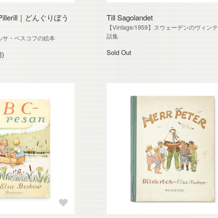
h Pillerill｜どんぐりぼう
Till Sagolandet
【Vintage/1959】スウェーデンのヴィン
話集
4】エルサ・ベスコフの絵本
Sold Out
円)