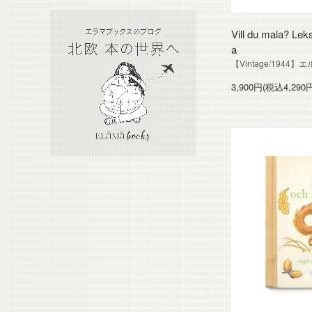
Vill du mala? Leks
a
【Vintage/194
3,900円(税込4,290