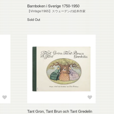
Barnboken i Sverige 1750-1950
【Vintage/1965】スウェーデンの絵本作家
Sold Out
Tant Gron, Tant Brun och Tant Gredelin