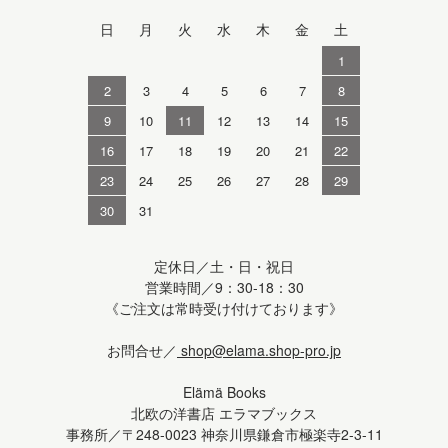
日
月
火
水
木
金
土
1
2
3
4
5
6
7
8
9
10
11
12
13
14
15
16
17
18
19
20
21
22
23
24
25
26
27
28
29
30
31
定休日／土・日・祝日
営業時間／9：30-18：30
《ご注文は常時受け付けております》
お問合せ／
shop@elama.shop-pro.jp
Elämä Books
北欧の洋書店 エラマブックス
事務所／〒248-0023 神奈川県鎌倉市極楽寺2-3-11