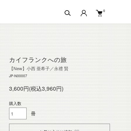
0
カイフランクへの旅
【New】小西 亜希子／永禮 賢
JP-N00007
3,600円(税込3,960円)
購入数
冊