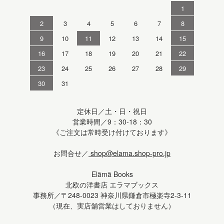
1
2
3
4
5
6
7
8
9
10
11
12
13
14
15
16
17
18
19
20
21
22
23
24
25
26
27
28
29
30
31
定休日／土・日・祝日
営業時間／9：30-18：30
《ご注文は常時受け付けております》
お問合せ／
shop@elama.shop-pro.jp
Elämä Books
北欧の洋書店 エラマブックス
事務所／〒248-0023 神奈川県鎌倉市極楽寺2-3-11
（現在、実店舗営業はしておりません）