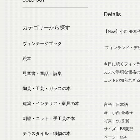
Details
カテゴリーから探す
【New】小西 亜希
ヴィンテージブック
“フィンランド・デ
絵本
今日に続くフィンラ
丈夫で手頃な価格の
児童書・童話・詩集
ェンドの知られざ
陶芸・工芸・ガラスの本
建築・インテリア・家具の本
言語｜日本語
著｜小西 亜希子
刺繍・ニット・手工芸の本
写真｜永禮 賢
サイズ｜B5変型
テキスタイル・織物の本
ページ｜224