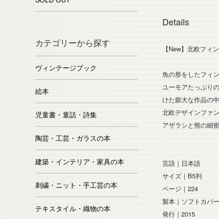
Details
カテゴリーから探す
【New】北欧フィ
ヴィンテージブック
魚の形をしたフィン
ユーモアたっぷり
絵本
けた膨大な作品の
北欧デザインファ
児童書・童話・詩集
アザラシと熊の細
陶芸・工芸・ガラスの本
建築・インテリア・家具の本
言語｜日本語
サイズ｜B5判
刺繍・ニット・手工芸の本
ページ｜224
製本｜ソフトカバ
テキスタイル・織物の本
発行｜2015