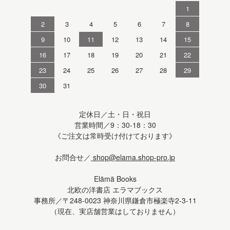
1
2
3
4
5
6
7
8
9
10
11
12
13
14
15
16
17
18
19
20
21
22
23
24
25
26
27
28
29
30
31
定休日／土・日・祝日
営業時間／9：30-18：30
《ご注文は常時受け付けております》
お問合せ／
shop@elama.shop-pro.jp
Elämä Books
北欧の洋書店 エラマブックス
事務所／〒248-0023 神奈川県鎌倉市極楽寺2-3-11
（現在、実店舗営業はしておりません）