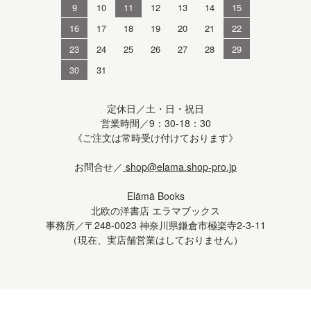
9
10
11
12
13
14
15
16
17
18
19
20
21
22
23
24
25
26
27
28
29
30
31
定休日／土・日・祝日
営業時間／9：30-18：30
《ご注文は常時受け付けております》
お問合せ／
shop@elama.shop-pro.jp
Elämä Books
北欧の洋書店 エラマブックス
事務所／〒248-0023 神奈川県鎌倉市極楽寺2-3-11
（現在、実店舗営業はしておりません）