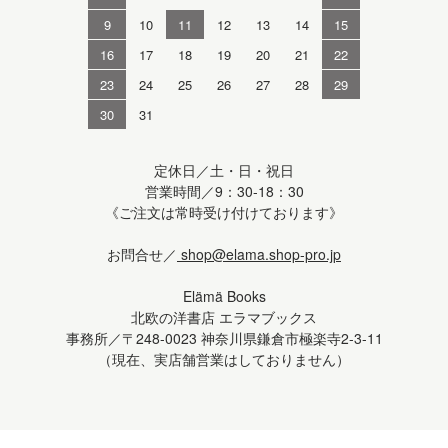
9
10
11
12
13
14
15
16
17
18
19
20
21
22
23
24
25
26
27
28
29
30
31
定休日／土・日・祝日
営業時間／9：30-18：30
《ご注文は常時受け付けております》
お問合せ／
shop@elama.shop-pro.jp
Elämä Books
北欧の洋書店 エラマブックス
事務所／〒248-0023 神奈川県鎌倉市極楽寺2-3-11
（現在、実店舗営業はしておりません）