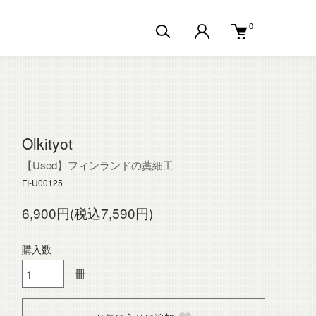
0
Olkityot
【Used】フィンランドの藁細工
FI-U00125
6,900円(税込7,590円)
購入数
冊