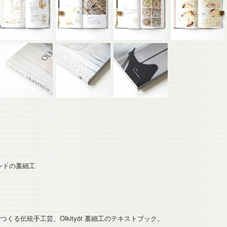
ランドの藁細工
くる伝統手工芸、Olkityöt 藁細工のテキストブック。