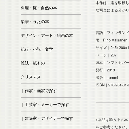
本作は、藁を収穫
料理・庭・自然の本
な写真による分か
楽譜・うたの本
言語｜フィンラン
デザイン・アート・絵画の本
著｜Pirjo Väisänen
サイズ｜245×200
紀行・小説・文学
ページ｜287
製本｜ソフトカバ
雑誌・紙もの
発行｜2013
クリスマス
出版｜Tammi
ISBN｜978-951-31-
｜作家・画家で探す
｜工芸家・メーカーで探す
｜建築家・デザイナーで探す
※本品は輸入中古
をご参考ください