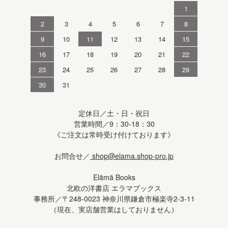
1
2
3
4
5
6
7
8
9
10
11
12
13
14
15
16
17
18
19
20
21
22
23
24
25
26
27
28
29
30
31
定休日／土・日・祝日
営業時間／9：30-18：30
《ご注文は常時受け付けております》
お問合せ／
shop@elama.shop-pro.jp
Elämä Books
北欧の洋書店 エラマブックス
事務所／〒248-0023 神奈川県鎌倉市極楽寺2-3-11
（現在、実店舗営業はしておりません）